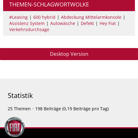
THEMEN-SCHLAGWORTWOLKE
#Leasing
600 hybrid
Abdeckung Mittelarmkonsole
Assistenz System
Autowäsche
Defekt
Hey Fiat
Verkehrsdurchsage
Desktop Version
Statistik
25 Themen
198 Beiträge (0,19 Beiträge pro Tag)