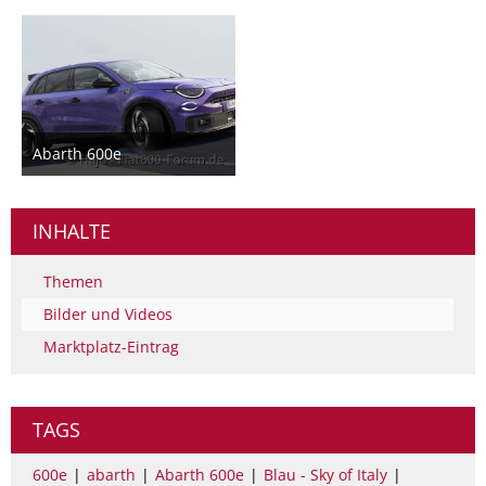
Abarth 600e
9. Februar 2024
1
INHALTE
Themen
Bilder und Videos
Marktplatz-Eintrag
TAGS
600e
abarth
Abarth 600e
Blau - Sky of Italy