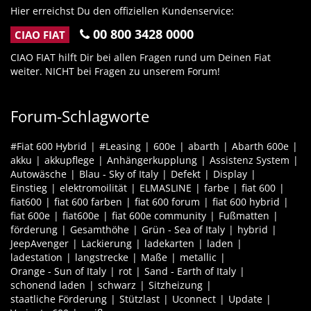
Hier erreichst Du den offiziellen Kundenservice:
00 800 3428 0000
CIAO FIAT
CIAO FIAT hilft Dir bei allen Fragen rund um Deinen Fiat
weiter. NICHT bei Fragen zu unserem Forum!
Forum-Schlagworte
#Fiat 600 Hybrid
#Leasing
600e
abarth
Abarth 600e
akku
akkupflege
Anhängerkupplung
Assistenz System
Autowäsche
Blau - Sky of Italy
Defekt
Display
Einstieg
elektromoilität
ELMASLINE
farbe
fiat 600
fiat600
fiat 600 farben
fiat 600 forum
fiat 600 hybrid
fiat 600e
fiat600e
fiat 600e community
Fußmatten
förderung
Gesamthöhe
Grün - Sea of Italy
hybrid
JeepAvenger
Lackierung
ladekarten
laden
ladestation
langstrecke
Maße
metallic
Orange - Sun of Italy
rot
Sand - Earth of Italy
schonend laden
schwarz
Sitzheizung
staatliche Förderung
Stützlast
Uconnect
Update