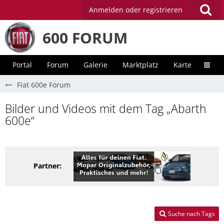
Anmelden oder registrieren
600 FORUM
Portal
Forum
Galerie
Marktplatz
Karte
Unter
Fiat 600e Forum
Bilder und Videos mit dem Tag „Abarth
600e“
Partner:
Suche nach Tags