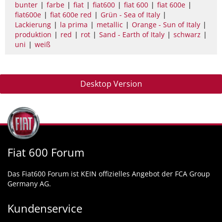
bunter
farbe
fiat
fiat600
fiat 600
fiat 600e
fiat600e
fiat 600e red
Grün - Sea of Italy
Lackierung
la prima
metallic
Orange - Sun of Italy
produktion
red
rot
Sand - Earth of Italy
schwarz
uni
weiß
Desktop Version
Fiat 600 Forum
Das Fiat600 Forum ist KEIN offizielles Angebot der FCA Group
Germany AG.
Kundenservice