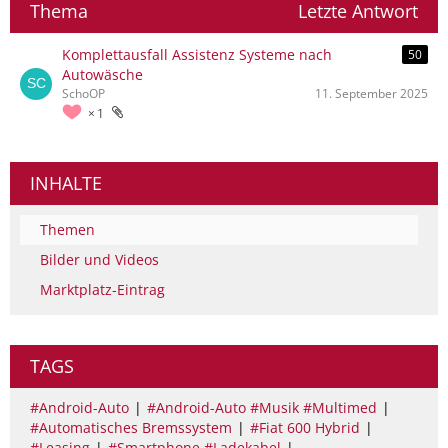
Thema
Letzte Antwort
Komplettausfall Assistenz Systeme nach
50
Autowäsche
SchoOP
11. September 2025
1
INHALTE
Themen
Bilder und Videos
Marktplatz-Eintrag
TAGS
#Android-Auto
#Android-Auto #Musik #Multimed
#Automatisches Bremssystem
#Fiat 600 Hybrid
#Leasing
#Smartphone #Ladekabel