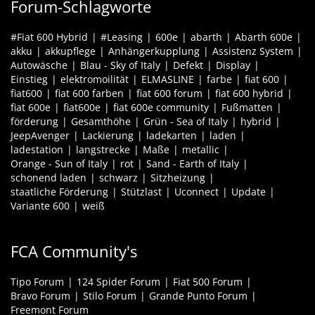
Forum-Schlagworte
#Fiat 600 Hybrid
#Leasing
600e
abarth
Abarth 600e
akku
akkupflege
Anhängerkupplung
Assistenz System
Autowäsche
Blau - Sky of Italy
Defekt
Display
Einstieg
elektromoilität
ELMASLINE
farbe
fiat 600
fiat600
fiat 600 farben
fiat 600 forum
fiat 600 hybrid
fiat 600e
fiat600e
fiat 600e community
Fußmatten
förderung
Gesamthöhe
Grün - Sea of Italy
hybrid
JeepAvenger
Lackierung
ladekarten
laden
ladestation
langstrecke
Maße
metallic
Orange - Sun of Italy
rot
Sand - Earth of Italy
schonend laden
schwarz
Sitzheizung
staatliche Förderung
Stützlast
Uconnect
Update
Variante 600
weiß
FCA Community's
Tipo Forum
124 Spider Forum
Fiat 500 Forum
Bravo Forum
Stilo Forum
Grande Punto Forum
Freemont Forum