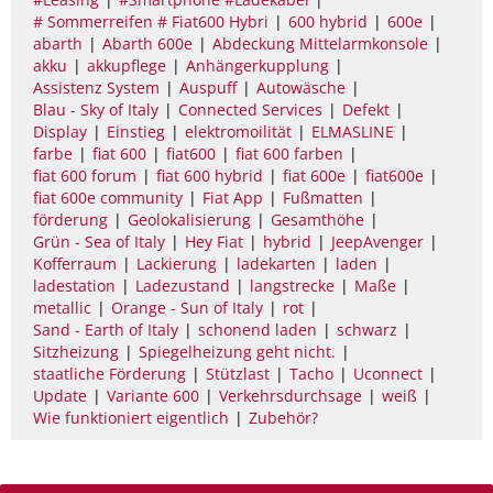
# Sommerreifen # Fiat600 Hybri
600 hybrid
600e
abarth
Abarth 600e
Abdeckung Mittelarmkonsole
akku
akkupflege
Anhängerkupplung
Assistenz System
Auspuff
Autowäsche
Blau - Sky of Italy
Connected Services
Defekt
Display
Einstieg
elektromoilität
ELMASLINE
farbe
fiat 600
fiat600
fiat 600 farben
fiat 600 forum
fiat 600 hybrid
fiat 600e
fiat600e
fiat 600e community
Fiat App
Fußmatten
förderung
Geolokalisierung
Gesamthöhe
Grün - Sea of Italy
Hey Fiat
hybrid
JeepAvenger
Kofferraum
Lackierung
ladekarten
laden
ladestation
Ladezustand
langstrecke
Maße
metallic
Orange - Sun of Italy
rot
Sand - Earth of Italy
schonend laden
schwarz
Sitzheizung
Spiegelheizung geht nicht.
staatliche Förderung
Stützlast
Tacho
Uconnect
Update
Variante 600
Verkehrsdurchsage
weiß
Wie funktioniert eigentlich
Zubehör?