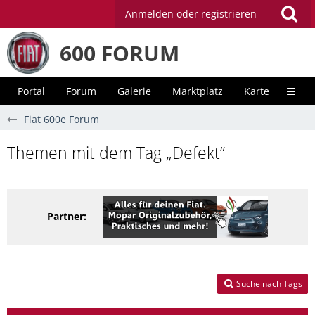
Anmelden oder registrieren
600 FORUM
Portal
Forum
Galerie
Marktplatz
Karte
Unter
Fiat 600e Forum
Themen mit dem Tag „Defekt“
Partner:
Suche nach Tags