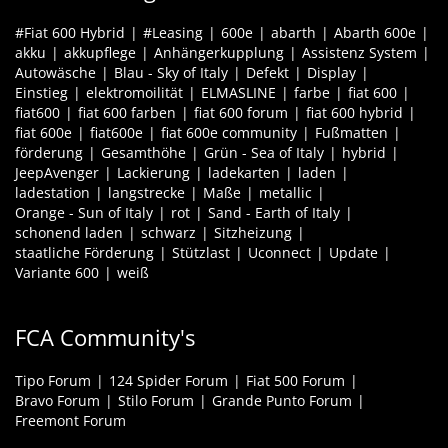
#Fiat 600 Hybrid
#Leasing
600e
abarth
Abarth 600e
akku
akkupflege
Anhängerkupplung
Assistenz System
Autowäsche
Blau - Sky of Italy
Defekt
Display
Einstieg
elektromoilität
ELMASLINE
farbe
fiat 600
fiat600
fiat 600 farben
fiat 600 forum
fiat 600 hybrid
fiat 600e
fiat600e
fiat 600e community
Fußmatten
förderung
Gesamthöhe
Grün - Sea of Italy
hybrid
JeepAvenger
Lackierung
ladekarten
laden
ladestation
langstrecke
Maße
metallic
Orange - Sun of Italy
rot
Sand - Earth of Italy
schonend laden
schwarz
Sitzheizung
staatliche Förderung
Stützlast
Uconnect
Update
Variante 600
weiß
FCA Community's
Tipo Forum
124 Spider Forum
Fiat 500 Forum
Bravo Forum
Stilo Forum
Grande Punto Forum
Freemont Forum