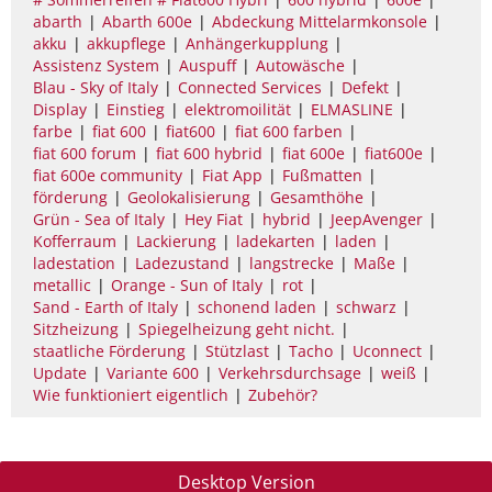
abarth
Abarth 600e
Abdeckung Mittelarmkonsole
akku
akkupflege
Anhängerkupplung
Assistenz System
Auspuff
Autowäsche
Blau - Sky of Italy
Connected Services
Defekt
Display
Einstieg
elektromoilität
ELMASLINE
farbe
fiat 600
fiat600
fiat 600 farben
fiat 600 forum
fiat 600 hybrid
fiat 600e
fiat600e
fiat 600e community
Fiat App
Fußmatten
förderung
Geolokalisierung
Gesamthöhe
Grün - Sea of Italy
Hey Fiat
hybrid
JeepAvenger
Kofferraum
Lackierung
ladekarten
laden
ladestation
Ladezustand
langstrecke
Maße
metallic
Orange - Sun of Italy
rot
Sand - Earth of Italy
schonend laden
schwarz
Sitzheizung
Spiegelheizung geht nicht.
staatliche Förderung
Stützlast
Tacho
Uconnect
Update
Variante 600
Verkehrsdurchsage
weiß
Wie funktioniert eigentlich
Zubehör?
Desktop Version