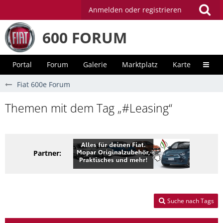
Anmelden oder registrieren
600 FORUM
Portal
Forum
Galerie
Marktplatz
Karte
Unter
Fiat 600e Forum
Themen mit dem Tag „#Leasing“
Partner:
Suche nach Tags