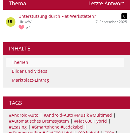
Thema
Letzte Antwort
Unterstützung durch Fiat-Werkstätten?
6
UlrikeW
7. September 2025
1
INHALTE
Themen
Bilder und Videos
Marktplatz-Eintrag
TAGS
#Android-Auto
#Android-Auto #Musik #Multimed
#Automatisches Bremssystem
#Fiat 600 Hybrid
#Leasing
#Smartphone #Ladekabel
# Sommerreifen # Fiat600 Hybri
600 hybrid
600e