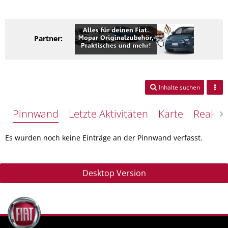
Partner:
Inhalte suchen
Pinnwand
Letzte Aktivitäten
Karte
Reakti
Es wurden noch keine Einträge an der Pinnwand verfasst.
Desktop Version