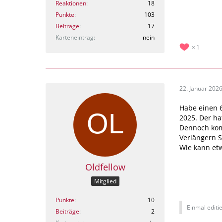
Reaktionen
18
Punkte
103
Beiträge
17
Karteneintrag
nein
1
22. Januar 202
Habe einen 
2025. Der ha
Dennoch kom
Verlängern S
Wie kann etw
Oldfellow
Mitglied
Punkte
10
Einmal editie
Beiträge
2