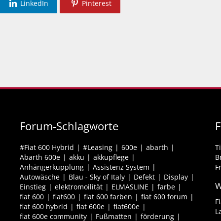
LinkedIn
Pinterest
Forum-Schlagworte
F
#Fiat 600 Hybrid
#Leasing
600e
abarth
T
Abarth 600e
akku
akkupflege
B
Anhängerkupplung
Assistenz System
F
Autowäsche
Blau - Sky of Italy
Defekt
Display
W
Einstieg
elektromoilität
ELMASLINE
farbe
fiat 600
fiat600
fiat 600 farben
fiat 600 forum
F
fiat 600 hybrid
fiat 600e
fiat600e
L
fiat 600e community
Fußmatten
förderung