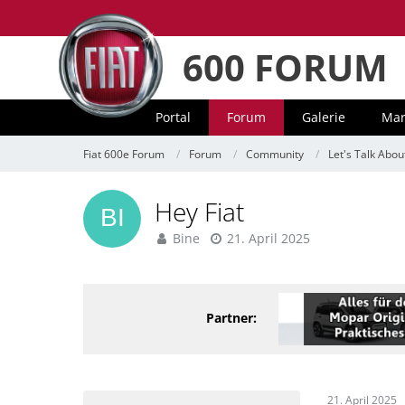
600 FORUM
Portal
Forum
Galerie
Mar
Fiat 600e Forum
Forum
Community
Let's Talk Abou
Hey Fiat
Bine
21. April 2025
Partner:
21. April 2025