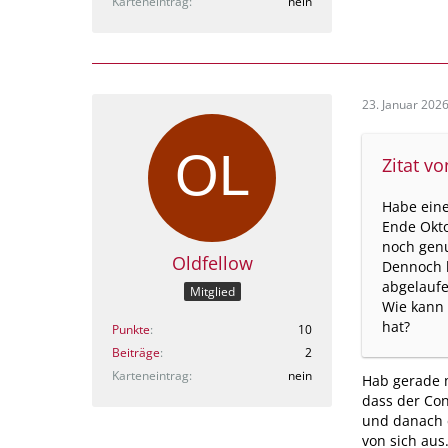
Karteneintrag
nein
23. Januar 202
Zitat v
Habe eine
Ende Okto
noch genu
Oldfellow
Dennoch 
abgelaufe
Mitglied
Wie kann 
hat?
Punkte
10
Beiträge
2
Karteneintrag
nein
Hab gerade m
dass der Con
und danach e
von sich aus.