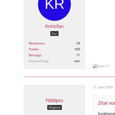
Krimifan
Fan
Reaktionen
59
Punkte
459
Beiträge
71
Karteneintrag
nein
1
21. April 2025
F600pro
Zitat v
Mitglied
funktionie