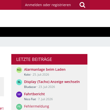
Anmelden oder registrieren
LETZTE BEITRÄGE
Alarmanlage beim Laden
Kolvi
25. Juli 2026
Display (Tacho) Anzeige wechseln
Bludazar
23. Juli 2026
Fahrtbericht
Nico Fiat
7. Juli 2026
Fehlermeldung
#1