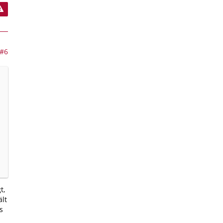
#6
t,
ält
s