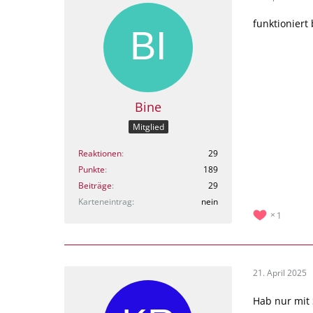
funktioniert 
Bine
Mitglied
Reaktionen
29
Punkte
189
Beiträge
29
Karteneintrag
nein
1
21. April 2025
Hab nur mit 