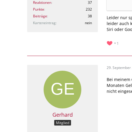
Reaktionen
37
Punkte
232
Beiträge
38
Leider nur s
Karteneintrag
nein
leider auch 
Siri oder Goo
1
29. September
Bei meinem 6
Monaten Geld
nicht einges
Gerhard
Mitglied