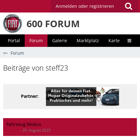
Anmelden oder registrieren
600 FORUM
Portal
Forum
Galerie
Marktplatz
Karte
Unter
Forum
Beiträge von steff23
Partner:
Fahrzeug Modus
steff23
20. August 2025