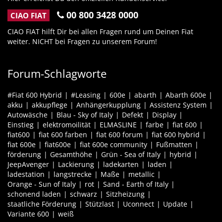
00 800 3428 0000
CIAO FIAT
CIAO FIAT hilft Dir bei allen Fragen rund um Deinen Fiat
weiter. NICHT bei Fragen zu unserem Forum!
Forum-Schlagworte
#Fiat 600 Hybrid
#Leasing
600e
abarth
Abarth 600e
akku
akkupflege
Anhängerkupplung
Assistenz System
Autowäsche
Blau - Sky of Italy
Defekt
Display
Einstieg
elektromoilität
ELMASLINE
farbe
fiat 600
fiat600
fiat 600 farben
fiat 600 forum
fiat 600 hybrid
fiat 600e
fiat600e
fiat 600e community
Fußmatten
förderung
Gesamthöhe
Grün - Sea of Italy
hybrid
JeepAvenger
Lackierung
ladekarten
laden
ladestation
langstrecke
Maße
metallic
Orange - Sun of Italy
rot
Sand - Earth of Italy
schonend laden
schwarz
Sitzheizung
staatliche Förderung
Stützlast
Uconnect
Update
Variante 600
weiß