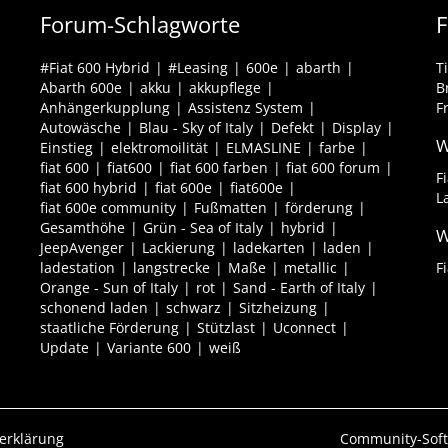
Forum-Schlagworte
F
#Fiat 600 Hybrid
#Leasing
600e
abarth
T
Abarth 600e
akku
akkupflege
B
Anhängerkupplung
Assistenz System
F
Autowäsche
Blau - Sky of Italy
Defekt
Display
W
Einstieg
elektromoilität
ELMASLINE
farbe
fiat 600
fiat600
fiat 600 farben
fiat 600 forum
F
fiat 600 hybrid
fiat 600e
fiat600e
L
fiat 600e community
Fußmatten
förderung
Gesamthöhe
Grün - Sea of Italy
hybrid
W
JeepAvenger
Lackierung
ladekarten
laden
ladestation
langstrecke
Maße
metallic
F
Orange - Sun of Italy
rot
Sand - Earth of Italy
schonend laden
schwarz
Sitzheizung
staatliche Förderung
Stützlast
Uconnect
Update
Variante 600
weiß
erklärung
Community-Sof