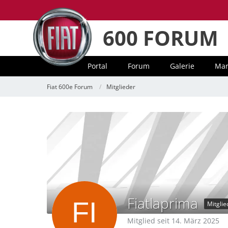
600 FORUM
Portal
Forum
Galerie
Mar
Fiat 600e Forum
Mitglieder
Fiatlaprima
Mitglie
Mitglied seit 14. März 2025