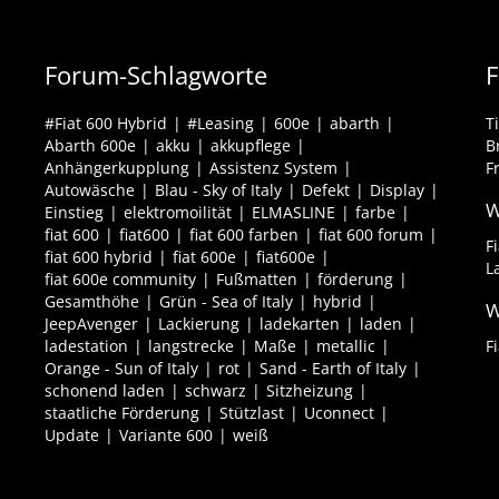
Forum-Schlagworte
F
#Fiat 600 Hybrid
#Leasing
600e
abarth
T
Abarth 600e
akku
akkupflege
B
Anhängerkupplung
Assistenz System
F
Autowäsche
Blau - Sky of Italy
Defekt
Display
W
Einstieg
elektromoilität
ELMASLINE
farbe
fiat 600
fiat600
fiat 600 farben
fiat 600 forum
F
fiat 600 hybrid
fiat 600e
fiat600e
L
fiat 600e community
Fußmatten
förderung
Gesamthöhe
Grün - Sea of Italy
hybrid
W
JeepAvenger
Lackierung
ladekarten
laden
ladestation
langstrecke
Maße
metallic
F
Orange - Sun of Italy
rot
Sand - Earth of Italy
schonend laden
schwarz
Sitzheizung
staatliche Förderung
Stützlast
Uconnect
Update
Variante 600
weiß