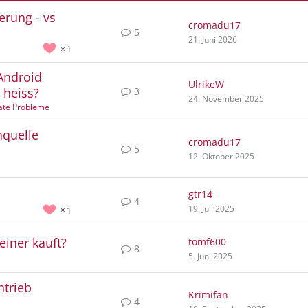
erung - vs
cromadu17
5
21. Juni 2026
1
Android
UlrikeW
3
 heiss?
24. November 2025
äte Probleme
nquelle
cromadu17
5
12. Oktober 2025
gtr14
4
19. Juli 2025
1
einer kauft?
tomf600
8
5. Juni 2025
ntrieb
Krimifan
4