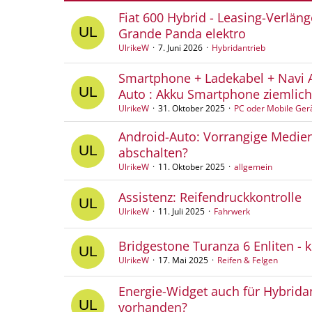
Fiat 600 Hybrid - Leasing-Verläng
Grande Panda elektro
UlrikeW
7. Juni 2026
Hybridantrieb
Smartphone + Ladekabel + Navi 
Auto : Akku Smartphone ziemlich
UlrikeW
31. Oktober 2025
PC oder Mobile Ger
Android-Auto: Vorrangige Medie
abschalten?
UlrikeW
11. Oktober 2025
allgemein
Assistenz: Reifendruckkontrolle
UlrikeW
11. Juli 2025
Fahrwerk
Bridgestone Turanza 6 Enliten - k
UlrikeW
17. Mai 2025
Reifen & Felgen
Energie-Widget auch für Hybrida
vorhanden?