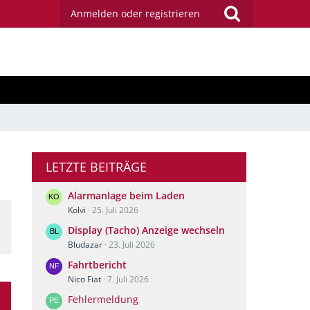
Anmelden oder registrieren
LETZTE BEITRÄGE
Alarmanlage beim Laden
Kolvi
25. Juli 2026
Display (Tacho) Anzeige wechseln
Bludazar
23. Juli 2026
Fahrtbericht
Nico Fiat
7. Juli 2026
Fehlermeldung