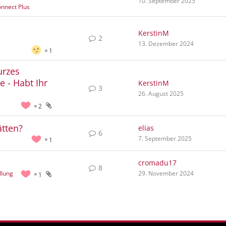
10. September 2025
nnect Plus
m
KerstinM
2
13. Dezember 2024
1
urzes
e - Habt Ihr
KerstinM
3
26. August 2025
2
ätten?
elias
6
7. September 2025
1
cromadu17
8
llung
29. November 2024
1