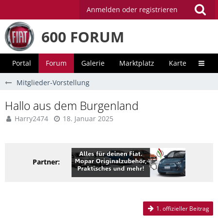
Anmelden oder registrieren
600 FORUM
Portal
Forum
Galerie
Marktplatz
Karte
Unter
Mitglieder-Vorstellung
Hallo aus dem Burgenland
Harry2474
18. Januar 2025
Partner:
1. offizieller Beitrag