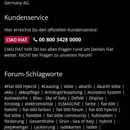
Germany AG.
Kundenservice
Hier erreichst Du den offiziellen Kundenservice:
00 800 3428 0000
CIAO FIAT
CIAO FIAT hilft Dir bei allen Fragen rund um Deinen Fiat
weiter. NICHT bei Fragen zu unserem Forum!
Forum-Schlagworte
#Fiat 600 Hybrid
#Leasing
600e
abarth
Abarth 600e
akku
akkupflege
Anhängerkupplung
Assistenz System
Autowäsche
Blau - Sky of Italy
Defekt
Display
Einstieg
elektromoilität
ELMASLINE
farbe
fiat 600
fiat600
fiat 600 farben
fiat 600 forum
fiat 600 hybrid
fiat 600e
fiat600e
fiat 600e community
Fußmatten
förderung
Gesamthöhe
Grün - Sea of Italy
hybrid
JeepAvenger
Lackierung
ladekarten
laden